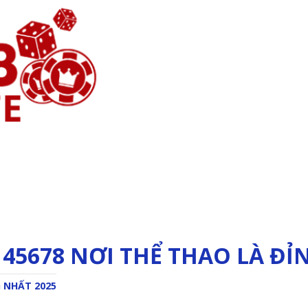
45678 NƠI THỂ THAO LÀ ĐỈ
 NHẤT 2025