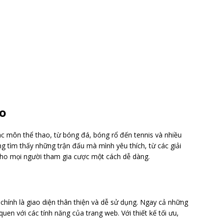
o
 môn thể thao, từ bóng đá, bóng rổ đến tennis và nhiều
g tìm thấy những trận đấu mà mình yêu thích, từ các giải
 cho mọi người tham gia cược một cách dễ dàng.
hính là giao diện thân thiện và dễ sử dụng. Ngay cả những
en với các tính năng của trang web. Với thiết kế tối ưu,