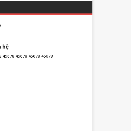
8
n hệ
8
45678
45678
45678
45678