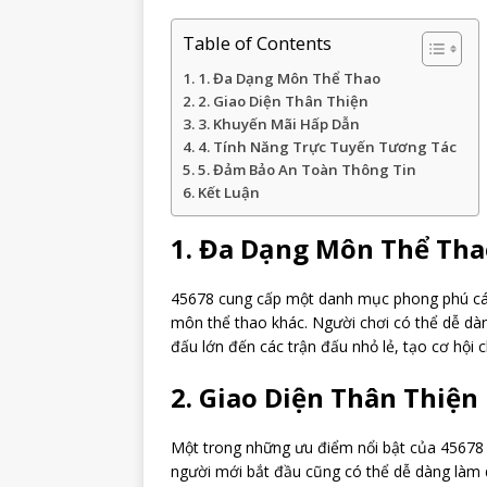
Table of Contents
1. Đa Dạng Môn Thể Thao
2. Giao Diện Thân Thiện
3. Khuyến Mãi Hấp Dẫn
4. Tính Năng Trực Tuyến Tương Tác
5. Đảm Bảo An Toàn Thông Tin
Kết Luận
1. Đa Dạng Môn Thể Tha
45678 cung cấp một danh mục phong phú các
môn thể thao khác. Người chơi có thể dễ dàn
đấu lớn đến các trận đấu nhỏ lẻ, tạo cơ hội
2. Giao Diện Thân Thiện
Một trong những ưu điểm nổi bật của 45678 c
người mới bắt đầu cũng có thể dễ dàng làm qu