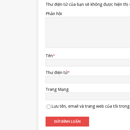
Thư điện tử của bạn sẽ không được hiện thị 
Phản hồi
Tên
*
Thư điện tử
*
Trang Mạng
Lưu tên, email và trang web của tôi trong 