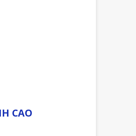
NH CAO