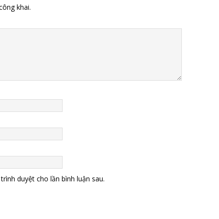
công khai.
trình duyệt cho lần bình luận sau.