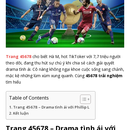
Trang 45678
cho biết Hà M, hot TikToker với 7,7 triệu người
theo dõi, đang thu hút sự chú ý khi chia sẻ cách giải quyết
drama tình ái. Cô nàng không ngại khoe cuộc sống sang chảnh,
mặc kệ những lùm xùm xung quanh. Cùng
45678 trải nghiệm
tìm hiểu
Table of Contents
Trang 45678 – Drama tình ái với Phillip L
Kết luận
Trang 45678 – Drama tình ái với