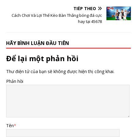
TIẾP THEO
Cách Chơi Và Lợi Thế Kèo Bàn Thắng bóng đá cực
hay tại 45678
HÃY BÌNH LUẬN ĐẦU TIÊN
Để lại một phản hồi
Thư điện tử của bạn sẽ không được hiện thị công khai.
Phản hồi
Tên
*