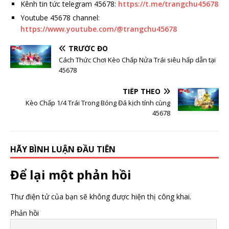
Kênh tin tức telegram 45678:
https://t.me/trangchu45678
Youtube 45678 channel:
https://www.youtube.com/@trangchu45678
TRƯỚC ĐÓ
Cách Thức Chơi Kèo Chấp Nửa Trái siêu hấp dẫn tại
45678
TIẾP THEO
Kèo Chấp 1/4 Trái Trong Bóng Đá kịch tính cùng
45678
HÃY BÌNH LUẬN ĐẦU TIÊN
Để lại một phản hồi
Thư điện tử của bạn sẽ không được hiện thị công khai.
Phản hồi