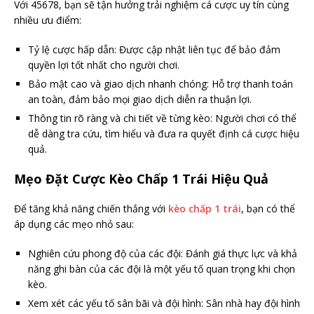
Với 45678, bạn sẽ tận hưởng trải nghiệm cá cược uy tín cùng
nhiều ưu điểm:
Tỷ lệ cược hấp dẫn: Được cập nhật liên tục để bảo đảm
quyền lợi tốt nhất cho người chơi.
Bảo mật cao và giao dịch nhanh chóng: Hỗ trợ thanh toán
an toàn, đảm bảo mọi giao dịch diễn ra thuận lợi.
Thông tin rõ ràng và chi tiết về từng kèo: Người chơi có thể
dễ dàng tra cứu, tìm hiểu và đưa ra quyết định cá cược hiệu
quả.
Mẹo Đặt Cược Kèo Chấp 1 Trái Hiệu Quả
Để tăng khả năng chiến thắng với
kèo chấp 1 trái
, bạn có thể
áp dụng các mẹo nhỏ sau:
Nghiên cứu phong độ của các đội: Đánh giá thực lực và khả
năng ghi bàn của các đội là một yếu tố quan trọng khi chọn
kèo.
Xem xét các yếu tố sân bãi và đội hình: Sân nhà hay đội hình