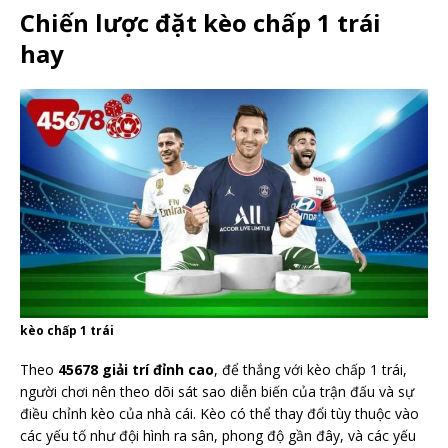
Chiến lược đặt kèo chấp 1 trái
hay
kèo chấp 1 trái
Theo
45678 giải trí đỉnh cao
, để thắng với kèo chấp 1 trái,
người chơi nên theo dõi sát sao diễn biến của trận đấu và sự
điều chỉnh kèo của nhà cái. Kèo có thể thay đổi tùy thuộc vào
các yếu tố như đội hình ra sân, phong độ gần đây, và các yếu