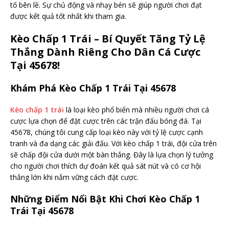
tố bên lề. Sự chủ động và nhạy bén sẽ giúp người chơi đạt
được kết quả tốt nhất khi tham gia.
Kèo Chấp 1 Trái – Bí Quyết Tăng Tỷ Lệ
Thắng Dành Riêng Cho Dân Cá Cược
Tại 45678!
Khám Phá Kèo Chấp 1 Trái Tại 45678
Kèo chấp 1 trái
là loại kèo phổ biến mà nhiều người chơi cá
cược lựa chọn để đặt cược trên các trận đấu bóng đá. Tại
45678, chúng tôi cung cấp loại kèo này với tỷ lệ cược cạnh
tranh và đa dạng các giải đấu. Với kèo chấp 1 trái, đội cửa trên
sẽ chấp đội cửa dưới một bàn thắng. Đây là lựa chọn lý tưởng
cho người chơi thích dự đoán kết quả sát nút và có cơ hội
thắng lớn khi nắm vững cách đặt cược.
Những Điểm Nổi Bật Khi Chơi Kèo Chấp 1
Trái Tại 45678