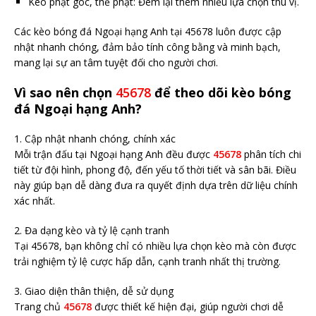
Kèo phạt góc, thẻ phạt: Đem lại thêm nhiều lựa chọn thú vị.
Các kèo bóng đá Ngoại hạng Anh tại 45678 luôn được cập
nhật nhanh chóng, đảm bảo tính công bằng và minh bạch,
mang lại sự an tâm tuyệt đối cho người chơi.
Vì sao nên chọn
45678
để theo dõi kèo bóng
đá Ngoại hạng Anh?
1. Cập nhật nhanh chóng, chính xác
Mỗi trận đấu tại Ngoại hạng Anh đều được
45678
phân tích chi
tiết từ đội hình, phong độ, đến yếu tố thời tiết và sân bãi. Điều
này giúp bạn dễ dàng đưa ra quyết định dựa trên dữ liệu chính
xác nhất.
2. Đa dạng kèo và tỷ lệ cạnh tranh
Tại 45678, bạn không chỉ có nhiều lựa chọn kèo mà còn được
trải nghiệm tỷ lệ cược hấp dẫn, cạnh tranh nhất thị trường.
3. Giao diện thân thiện, dễ sử dụng
Trang chủ
45678
được thiết kế hiện đại, giúp người chơi dễ