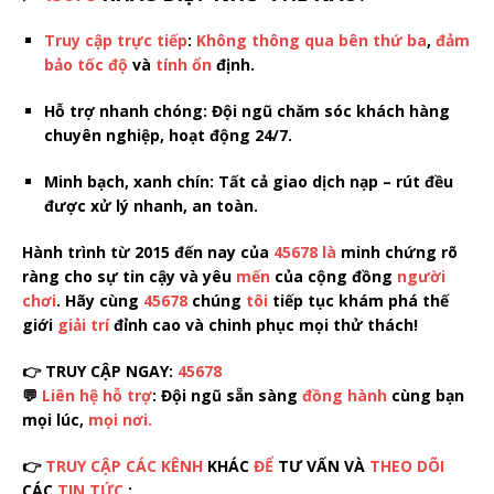
Truy
cập
trực
tiếp
:
Không
thông
qua
bên
thứ
ba
,
đảm
bảo
tốc
độ
và
tính
ổn
định.
Hỗ trợ nhanh chóng: Đội ngũ chăm sóc khách hàng
chuyên nghiệp, hoạt động 24/7.
Minh bạch, xanh chín: Tất cả giao dịch nạp – rút đều
được xử lý nhanh, an toàn.
Hành trình từ 2015 đến nay của
45678
là
minh chứng rõ
ràng cho sự tin cậy và yêu
mến
của cộng đồng
người
chơi
. Hãy cùng
45678
chúng
tôi
tiếp tục khám phá thế
giới
giải trí
đỉnh cao và chinh phục mọi thử thách!
👉 TRUY CẬP NGAY:
45678
💬
Liên hệ hỗ trợ
: Đội ngũ sẵn sàng
đồng hành
cùng bạn
mọi lúc,
mọi nơi.
👉
TRUY CẬP
CÁC KÊNH
KHÁC
ĐỂ
TƯ VẤN VÀ
THEO DÕI
CÁC
TIN TỨC
: