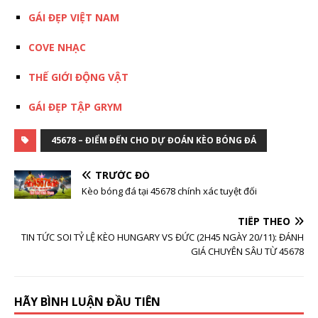
GÁI ĐẸP VIỆT NAM
COVE NHẠC
THẾ GIỚI ĐỘNG VẬT
GÁI ĐẸP TẬP GRYM
45678 – ĐIỂM ĐẾN CHO DỰ ĐOÁN KÈO BÓNG ĐÁ
TRƯỚC ĐÓ
Kèo bóng đá tại 45678 chính xác tuyệt đối
TIẾP THEO
TIN TỨC SOI TỶ LỆ KÈO HUNGARY VS ĐỨC (2H45 NGÀY 20/11): ĐÁNH
GIÁ CHUYÊN SÂU TỪ 45678
HÃY BÌNH LUẬN ĐẦU TIÊN