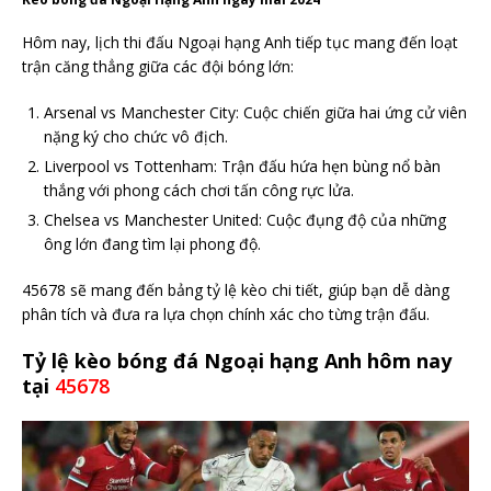
Hôm nay, lịch thi đấu Ngoại hạng Anh tiếp tục mang đến loạt
trận căng thẳng giữa các đội bóng lớn:
Arsenal vs Manchester City: Cuộc chiến giữa hai ứng cử viên
nặng ký cho chức vô địch.
Liverpool vs Tottenham: Trận đấu hứa hẹn bùng nổ bàn
thắng với phong cách chơi tấn công rực lửa.
Chelsea vs Manchester United: Cuộc đụng độ của những
ông lớn đang tìm lại phong độ.
45678 sẽ mang đến bảng tỷ lệ kèo chi tiết, giúp bạn dễ dàng
phân tích và đưa ra lựa chọn chính xác cho từng trận đấu.
Tỷ lệ kèo bóng đá Ngoại hạng Anh hôm nay
tại
45678