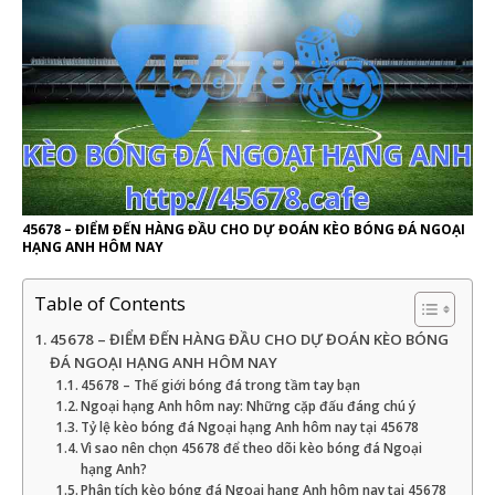
45678 – ĐIỂM ĐẾN HÀNG ĐẦU CHO DỰ ĐOÁN KÈO BÓNG ĐÁ NGOẠI
HẠNG ANH HÔM NAY
Table of Contents
45678 – ĐIỂM ĐẾN HÀNG ĐẦU CHO DỰ ĐOÁN KÈO BÓNG
ĐÁ NGOẠI HẠNG ANH HÔM NAY
45678 – Thế giới bóng đá trong tầm tay bạn
Ngoại hạng Anh hôm nay: Những cặp đấu đáng chú ý
Tỷ lệ kèo bóng đá Ngoại hạng Anh hôm nay tại 45678
Vì sao nên chọn 45678 để theo dõi kèo bóng đá Ngoại
hạng Anh?
Phân tích kèo bóng đá Ngoại hạng Anh hôm nay tại 45678