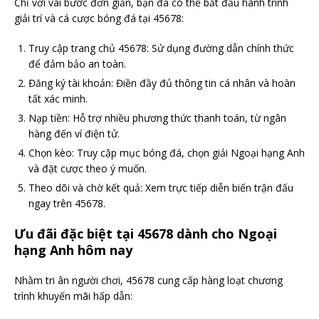
Chỉ với vài bước đơn giản, bạn đã có thể bắt đầu hành trình
giải trí và cá cược bóng đá tại 45678:
Truy cập trang chủ 45678: Sử dụng đường dẫn chính thức
để đảm bảo an toàn.
Đăng ký tài khoản: Điền đầy đủ thông tin cá nhân và hoàn
tất xác minh.
Nạp tiền: Hỗ trợ nhiều phương thức thanh toán, từ ngân
hàng đến ví điện tử.
Chọn kèo: Truy cập mục bóng đá, chọn giải Ngoại hạng Anh
và đặt cược theo ý muốn.
Theo dõi và chờ kết quả: Xem trực tiếp diễn biến trận đấu
ngay trên 45678.
Ưu đãi đặc biệt tại 45678 dành cho Ngoại
hạng Anh hôm nay
Nhằm tri ân người chơi, 45678 cung cấp hàng loạt chương
trình khuyến mãi hấp dẫn: