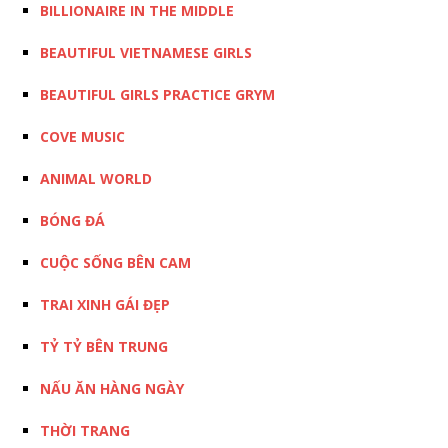
BILLIONAIRE IN THE MIDDLE
BEAUTIFUL VIETNAMESE GIRLS
BEAUTIFUL GIRLS PRACTICE GRYM
COVE MUSIC
ANIMAL WORLD
BÓNG ĐÁ
CUỘC SỐNG BÊN CAM
TRAI XINH GÁI ĐẸP
TỶ TỶ BÊN TRUNG
NẤU ĂN HÀNG NGÀY
THỜI TRANG