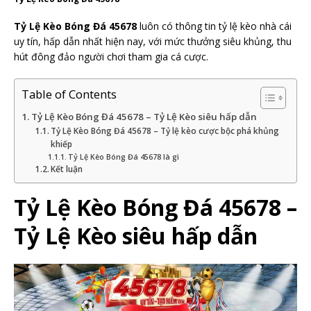
Tỷ Lệ Kèo Bóng Đá 45678
luôn có thông tin tỷ lệ kèo nhà cái
uy tín, hấp dẫn nhất hiện nay, với mức thưởng siêu khủng, thu
hút đông đảo người chơi tham gia cá cược.
Table of Contents
Tỷ Lệ Kèo Bóng Đá 45678 – Tỷ Lệ Kèo siêu hấp dẫn
Tỷ Lệ Kèo Bóng Đá 45678 – Tỷ lệ kèo cược bộc phá khủng
khiếp
Tỷ Lệ Kèo Bóng Đá 45678 là gì
Kết luận
Tỷ Lệ Kèo Bóng Đá 45678 –
Tỷ Lệ Kèo siêu hấp dẫn