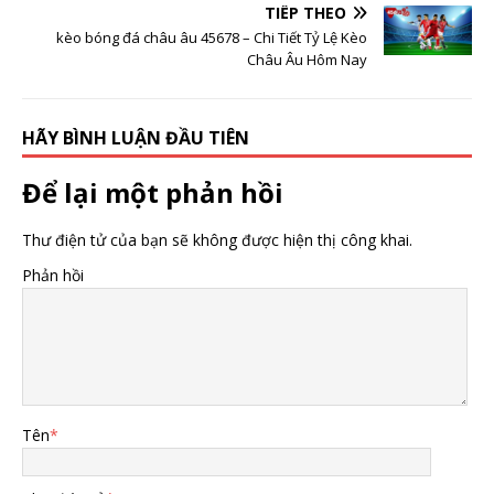
TIẾP THEO
kèo bóng đá châu âu 45678 – Chi Tiết Tỷ Lệ Kèo
Châu Âu Hôm Nay
HÃY BÌNH LUẬN ĐẦU TIÊN
Để lại một phản hồi
Thư điện tử của bạn sẽ không được hiện thị công khai.
Phản hồi
Tên
*