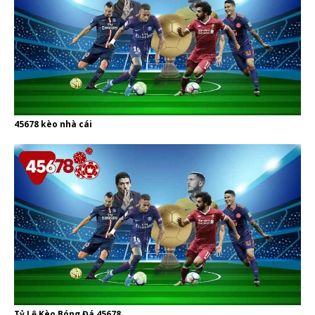
45678 kèo nhà cái
Tỷ Lệ Kèo Bóng Đá 45678