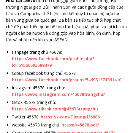
Nhà cái 45678
đưa tin cuộc gặp giữa Phó Thủ tướng, Bộ
trưởng Ngoại giao Bùi Thanh Sơn và các người đồng cấp của
Lào và Campuchia thể hiện cam kết duy trì quan hệ hợp tác
bền vững giữa ba quốc gia. Ba bên sẽ tiếp tục phối hợp chặt
chẽ để phát triển quan hệ hợp tác hiệu quả, phục vụ lợi ích của
người dân ba nước và đóng góp vào hòa bình, ổn định, hợp
tác và phát triển khu vực ASEAN.
Fanpage trang chủ 45678:
https://www.facebook.com/profile.php?
id=61566593589379
Group facebook trang chủ 45678:
https://www.facebook.com/groups/546981374361410
Instagram 45678 trang chủ:
https://www.instagram.com/45678trangchu/
tiktok 45678 trang chủ:
https://www.tiktok.com/@45678trangchu
Twitter 45678:
https://x.com/TJendgd36686
website 45678 trang chủ:
https://45678.pet/
Group telegram 45678:
https://t.me/trangchu45678