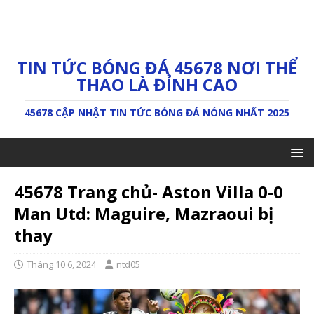
TIN TỨC BÓNG ĐÁ 45678 NƠI THỂ
THAO LÀ ĐỈNH CAO
45678 CẬP NHẬT TIN TỨC BÓNG ĐÁ NÓNG NHẤT 2025
45678 Trang chủ- Aston Villa 0-0
Man Utd: Maguire, Mazraoui bị
thay
Tháng 10 6, 2024
ntd05