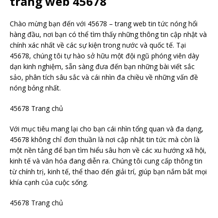
trang web 45678
Chào mừng bạn đến với 45678 – trang web tin tức nóng hổi
hàng đầu, nơi bạn có thể tìm thấy những thông tin cập nhật và
chính xác nhất về các sự kiện trong nước và quốc tế. Tại
45678, chúng tôi tự hào sở hữu một đội ngũ phóng viên dày
dạn kinh nghiệm, sẵn sàng đưa đến bạn những bài viết sắc
sảo, phân tích sâu sắc và cái nhìn đa chiều về những vấn đề
nóng bỏng nhất.
45678 Trang chủ
Với mục tiêu mang lại cho bạn cái nhìn tổng quan và đa dạng,
45678 không chỉ đơn thuần là nơi cập nhật tin tức mà còn là
một nền tảng để bạn tìm hiểu sâu hơn về các xu hướng xã hội,
kinh tế và văn hóa đang diễn ra. Chúng tôi cung cấp thông tin
từ chính trị, kinh tế, thể thao đến giải trí, giúp bạn nắm bắt mọi
khía cạnh của cuộc sống.
45678 Trang chủ