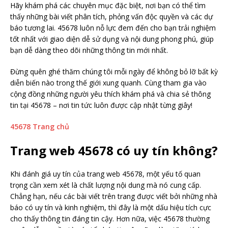
Hãy khám phá các chuyên mục đặc biệt, nơi bạn có thể tìm
thấy những bài viết phân tích, phỏng vấn độc quyền và các dự
báo tương lai. 45678 luôn nỗ lực đem đến cho bạn trải nghiệm
tốt nhất với giao diện dễ sử dụng và nội dung phong phú, giúp
bạn dễ dàng theo dõi những thông tin mới nhất.
Đừng quên ghé thăm chúng tôi mỗi ngày để không bỏ lỡ bất kỳ
diễn biến nào trong thế giới xung quanh. Cùng tham gia vào
cộng đồng những người yêu thích khám phá và chia sẻ thông
tin tại 45678 – nơi tin tức luôn được cập nhật từng giây!
45678 Trang chủ
Trang web 45678 có uy tín không?
Khi đánh giá uy tín của trang web 45678, một yếu tố quan
trọng cần xem xét là chất lượng nội dung mà nó cung cấp.
Chẳng hạn, nếu các bài viết trên trang được viết bởi những nhà
báo có uy tín và kinh nghiệm, thì đây là một dấu hiệu tích cực
cho thấy thông tin đáng tin cậy. Hơn nữa, việc 45678 thường