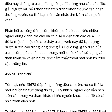
điều này chứng tỏ trang đang nỗ lực đáp ứng nhu cầu của độc
giả. Ngược lại, nếu thông tin trên trang không được cập nhật
thường xuyên, có thể bạn nên cân nhắc tìm kiếm các nguồn
khác.
Phản hồi từ cộng đồng cũng không thể bỏ qua. Nếu nhiều
người dùng đánh giá cao và chia sẻ ý kiến tích cực về 45678,
đó là một tín hiệu tốt cho thấy trang web này đã tạo dựng
được sự tin cậy trong lòng độc giả. Cuối cùng, giao diện của
trang cũng góp phần quan trọng; một thiết kế dễ sử dụng và
thân thiện sẽ khiến người đọc cảm thấy thoải mái hơn khi truy
cập thông tin.
45678 Trang chủ
Tóm lại, nếu 45678 đáp ứng những tiêu chí trên, nó có thể là
một nguồn tin tức đáng tin cậy. Tuy nhiên, người đọc vẫn nên
luôn cẩn trọng và tham khảo nhiều nguồn khác nhau để có cái
nhìn toàn diện hơn.
Từ khóa : #45678 #tintuc45678 #thuonghieu45678 #45678lagi