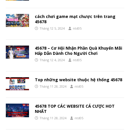
cách chơi game mạt chược trên trang
45678
Tháng 12 5, 2024
ntd05
45678 – Cơ Hội Nhận Phần Quà Khuyến Mãi
Hấp Dẫn Dành Cho Người Chơi
Tháng 12 4, 2024
ntd05
Top những website thuộc hệ thống 45678
Tháng 11 28, 2024
ntd05
45678 TOP CÁC WEBSITE CÁ CƯỢC HOT
NHẤT
Tháng 11 28, 2024
ntd05