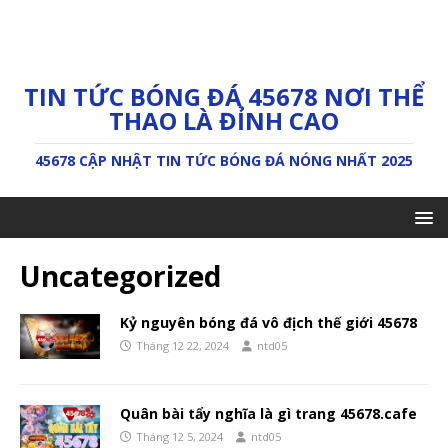
TIN TỨC BÓNG ĐÁ 45678 NƠI THỂ
THAO LÀ ĐỈNH CAO
45678 CẬP NHẬT TIN TỨC BÓNG ĐÁ NÓNG NHẤT 2025
Uncategorized
Kỷ nguyên bóng đá vô địch thế giới 45678
Tháng 12 22, 2024
ntd05
Quân bài tẩy nghĩa là gì trang 45678.cafe
Tháng 12 5, 2024
ntd05